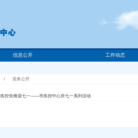
信息公开
工作动态
/
党务公开
・疾控先锋迎七一——市疾控中心庆七一系列活动